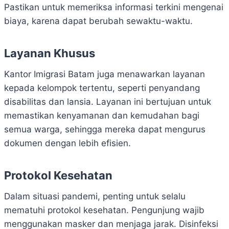
Pastikan untuk memeriksa informasi terkini mengenai
biaya, karena dapat berubah sewaktu-waktu.
Layanan Khusus
Kantor Imigrasi Batam juga menawarkan layanan
kepada kelompok tertentu, seperti penyandang
disabilitas dan lansia. Layanan ini bertujuan untuk
memastikan kenyamanan dan kemudahan bagi
semua warga, sehingga mereka dapat mengurus
dokumen dengan lebih efisien.
Protokol Kesehatan
Dalam situasi pandemi, penting untuk selalu
mematuhi protokol kesehatan. Pengunjung wajib
menggunakan masker dan menjaga jarak. Disinfeksi