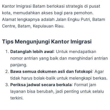
Kantor Imigrasi Batam berlokasi strategis di pusat
kota, memudahkan akses bagi para pemohon.
Alamat lengkapnya adalah Jalan Engku Putri, Batam
Centre, Batam, Kepulauan Riau.
Tips Mengunjungi Kantor Imigrasi
Datanglah lebih awal
: Untuk mendapatkan
nomor antrian yang baik dan menghindari antrian
panjang.
Bawa semua dokumen asli dan fotokopi
: Agar
tidak harus bolak-balik untuk melengkapi berkas.
Periksa jadwal secara berkala
: Format jam
layanan bisa berubah, jadi penting untuk selalu
terkini.