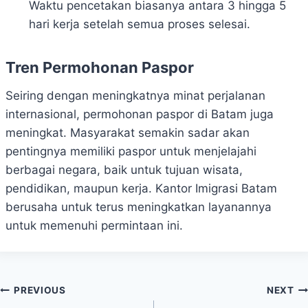
Waktu pencetakan biasanya antara 3 hingga 5
hari kerja setelah semua proses selesai.
Tren Permohonan Paspor
Seiring dengan meningkatnya minat perjalanan
internasional, permohonan paspor di Batam juga
meningkat. Masyarakat semakin sadar akan
pentingnya memiliki paspor untuk menjelajahi
berbagai negara, baik untuk tujuan wisata,
pendidikan, maupun kerja. Kantor Imigrasi Batam
berusaha untuk terus meningkatkan layanannya
untuk memenuhi permintaan ini.
Post
PREVIOUS
NEXT