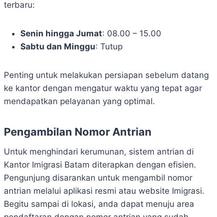
terbaru:
Senin hingga Jumat
: 08.00 – 15.00
Sabtu dan Minggu
: Tutup
Penting untuk melakukan persiapan sebelum datang
ke kantor dengan mengatur waktu yang tepat agar
mendapatkan pelayanan yang optimal.
Pengambilan Nomor Antrian
Untuk menghindari kerumunan, sistem antrian di
Kantor Imigrasi Batam diterapkan dengan efisien.
Pengunjung disarankan untuk mengambil nomor
antrian melalui aplikasi resmi atau website Imigrasi.
Begitu sampai di lokasi, anda dapat menuju area
pendaftaran dengan nomor antrian yang sudah