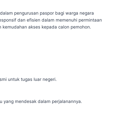
 dalam pengurusan paspor bagi warga negara
responsif dan efisien dalam memenuhi permintaan
kan kemudahan akses kepada calon pemohon.
i untuk tugas luar negeri.
idu yang mendesak dalam perjalanannya.