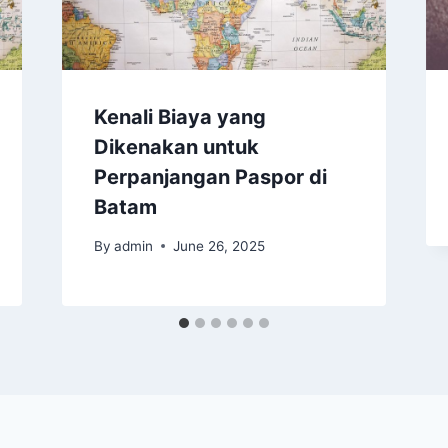
Kenali Biaya yang
Dikenakan untuk
Perpanjangan Paspor di
Batam
By
admin
June 26, 2025