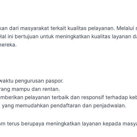
an dari masyarakat terkait kualitas pelayanan. Melalui
al ini bertujuan untuk meningkatkan kualitas layanan 
mereka.
 waktu pengurusan paspor.
ang mampu dan rentan.
memberikan pelayanan terbaik dan responsif terhadap 
al yang memudahkan pendaftaran dan penjadwalan.
Batam terus berupaya meningkatkan layanan kepada masy