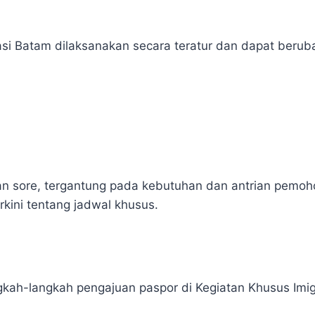
asi Batam dilaksanakan secara teratur dan dapat berub
i dan sore, tergantung pada kebutuhan dan antrian pem
rkini tentang jadwal khusus.
ah-langkah pengajuan paspor di Kegiatan Khusus Imig