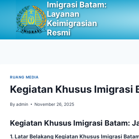
Imigrasi Batam:
Skip
to
Layanan
content
Keimigrasian
Resmi
RUANG MEDIA
Kegiatan Khusus Imigrasi
By
admin
November 26, 2025
Kegiatan Khusus Imigrasi Batam: 
1. Latar Belakang Kegiatan Khusus Imigrasi Bata