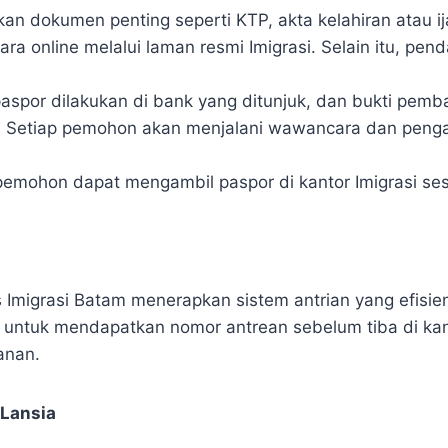
n dokumen penting seperti KTP, akta kelahiran atau ija
ra online melalui laman resmi Imigrasi. Selain itu, pen
spor dilakukan di bank yang ditunjuk, dan bukti pemb
: Setiap pemohon akan menjalani wawancara dan penga
, pemohon dapat mengambil paspor di kantor Imigrasi s
s Imigrasi Batam menerapkan sistem antrian yang efis
a untuk mendapatkan nomor antrean sebelum tiba di kan
anan.
 Lansia