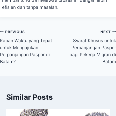
membantu Anda melewati proses ini dengan lebih
efisien dan tanpa masalah.
Post
PREVIOUS
NEXT
Kapan Waktu yang Tepat
Syarat Khusus untuk
navigation
untuk Mengajukan
Perpanjangan Paspor
Perpanjangan Paspor di
bagi Pekerja Migran di
Batam?
Batam
Similar Posts