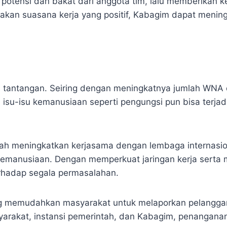
 potensi dan bakat dari anggota tim, lalu memberika
an suasana kerja yang positif, Kabagim dapat meningk
a tantangan. Seiring dengan meningkatnya jumlah WNA 
 isu-isu kemanusiaan seperti pengungsi pun bisa terjadi
lah meningkatkan kerjasama dengan lembaga internasio
manusiaan. Dengan memperkuat jaringan kerja serta m
rhadap segala permasalahan.
g memudahkan masyarakat untuk melaporkan pelanggara
arakat, instansi pemerintah, dan Kabagim, penanganan 