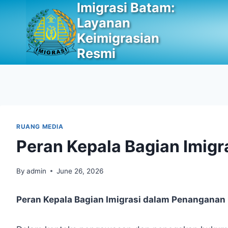
Imigrasi Batam:
Skip
to
Layanan
content
Keimigrasian
Resmi
RUANG MEDIA
Peran Kepala Bagian Imig
By
admin
June 26, 2026
Peran Kepala Bagian Imigrasi dalam Penanganan