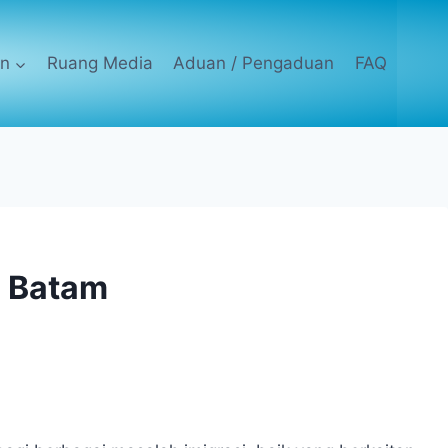
an
Ruang Media
Aduan / Pengaduan
FAQ
s Batam