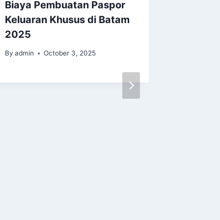
Biaya Pembuatan Paspor
Apa yan
Keluaran Khusus di Batam
tentang
2025
Imigra
By
admin
October 3, 2025
By
admin