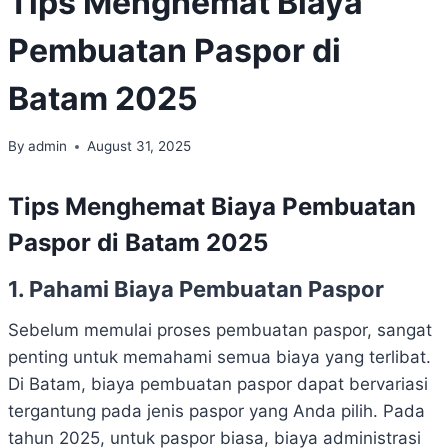
Tips Menghemat Biaya
Pembuatan Paspor di
Batam 2025
By
admin
August 31, 2025
Tips Menghemat Biaya Pembuatan
Paspor di Batam 2025
1. Pahami Biaya Pembuatan Paspor
Sebelum memulai proses pembuatan paspor, sangat
penting untuk memahami semua biaya yang terlibat.
Di Batam, biaya pembuatan paspor dapat bervariasi
tergantung pada jenis paspor yang Anda pilih. Pada
tahun 2025, untuk paspor biasa, biaya administrasi