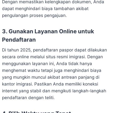
Dengan memastikan kelengkapan dokumen, Anda
dapat menghindari biaya tambahan akibat
pengulangan proses pengajuan.
3. Gunakan Layanan Online untuk
Pendaftaran
Di tahun 2025, pendaftaran paspor dapat dilakukan
secara online melalui situs resmi imigrasi. Dengan
menggunakan layanan ini, Anda tidak hanya
menghemat waktu tetapi juga menghindari biaya
yang mungkin muncul akibat antrean panjang di
kantor imigrasi. Pastikan Anda memiliki koneksi
internet yang stabil dan mengikuti langkah-langkah
pendaftaran dengan teliti.