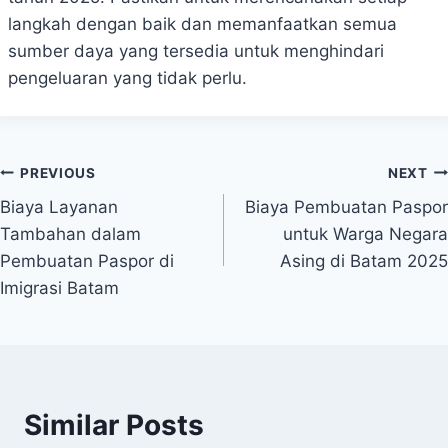
langkah dengan baik dan memanfaatkan semua
sumber daya yang tersedia untuk menghindari
pengeluaran yang tidak perlu.
Post
PREVIOUS
NEXT
Biaya Layanan
Biaya Pembuatan Paspor
navigation
Tambahan dalam
untuk Warga Negara
Pembuatan Paspor di
Asing di Batam 2025
Imigrasi Batam
Similar Posts