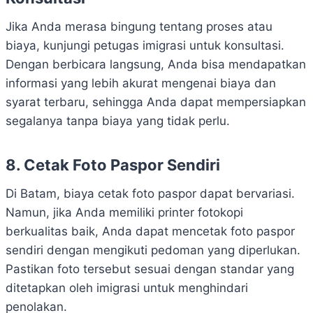
Jika Anda merasa bingung tentang proses atau
biaya, kunjungi petugas imigrasi untuk konsultasi.
Dengan berbicara langsung, Anda bisa mendapatkan
informasi yang lebih akurat mengenai biaya dan
syarat terbaru, sehingga Anda dapat mempersiapkan
segalanya tanpa biaya yang tidak perlu.
8. Cetak Foto Paspor Sendiri
Di Batam, biaya cetak foto paspor dapat bervariasi.
Namun, jika Anda memiliki printer fotokopi
berkualitas baik, Anda dapat mencetak foto paspor
sendiri dengan mengikuti pedoman yang diperlukan.
Pastikan foto tersebut sesuai dengan standar yang
ditetapkan oleh imigrasi untuk menghindari
penolakan.