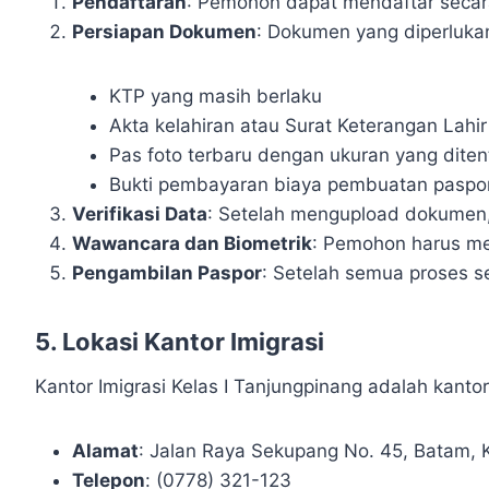
Pendaftaran
: Pemohon dapat mendaftar secara o
Persiapan Dokumen
: Dokumen yang diperlukan
KTP yang masih berlaku
Akta kelahiran atau Surat Keterangan Lahir
Pas foto terbaru dengan ukuran yang dite
Bukti pembayaran biaya pembuatan paspo
Verifikasi Data
: Setelah mengupload dokumen, 
Wawancara dan Biometrik
: Pemohon harus men
Pengambilan Paspor
: Setelah semua proses s
5. Lokasi Kantor Imigrasi
Kantor Imigrasi Kelas I Tanjungpinang adalah kanto
Alamat
: Jalan Raya Sekupang No. 45, Batam, K
Telepon
: (0778) 321-123